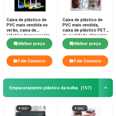
Caixa de plástico de
Caixa de plástico de
PVC mais vendida no
PVC mais vendida,
verão, caixa de
caixa de plástico PET
plástico transparente
de qualidade alimentar,
de PET, caixa de gelo
impressão a cores,
Melhor preço
Melhor preço
de PP, embalagem de
fabricante de vendas
braço protetor
diretas, caixa de
dobrável de estilo
plástico para bebidas e
Fale Conosco
Fale Conosco
gancho de manga de
perfumes,
gelo
customização
disponível
Empacotamento plástico da bolha
(157)