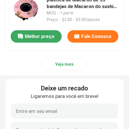
bandejas de Macaron do sushi
do bloco com tampa clara
MOQ：1 parte
Caixa de empacotamento da medicina
Preço：$2.80 - $3.50/pieces
Empacotamento plástico de Macaron
Melhor preço
Fale Conosco
Empacotamento de papel da caixa de presente
Veja mais
Empacotamento plástico da bolha
Deixe um recado
Bandeja plástica da plântula
Ligaremos para você em breve!
potenciômetros de flor plásticos
Empacotamento da caixa plástica