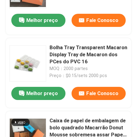
Capa superior e inferior
Embalagem Capa mundial
Embalagem Taça de macarrão
Melhor preço
Fale Conosco
de plástico
Bolha Tray Transparent Macaron
Display Tray de Macaron dos
PCes do PVC 16
MOQ：2000 partes
Preço：$0.15/sets 2000 pcs
Melhor preço
Fale Conosco
Para casa
Produtos
Caixa de papel de embalagem de
bolo quadrado Macarrão Donut
Mousse sobremesa assar Papel
Vídeos