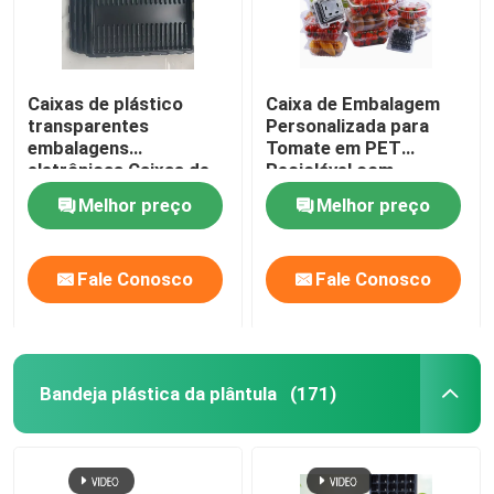
Caixas de plástico
Caixa de Embalagem
transparentes
Personalizada para
embalagens
Tomate em PET
eletrônicas Caixas de
Reciclável com
conversão de módulos
Selagem a Quente para
Melhor preço
Melhor preço
de PCB
Proteção Perfeita
Fale Conosco
Fale Conosco
Bandeja plástica da plântula
(171)