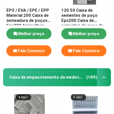
EPS / EVA / EPE / EPP
120 50 Caixa de
Material 200 Caixa de
sementes de poço
semeadura de poços
Eps200 Caixa de
Eps200 Agricultura
sementes de poço de
jardim de infância em
Melhor preço
Melhor preço
hardware eletrônico
Fale Conosco
Fale Conosco
Caixa de empacotamento da medicina
(189)