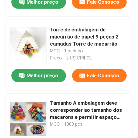
Melhor preço
Fale Conosco
Torre de embalagem de
macarrão de papel 9 peças 2
camadas Torre de macarrão
MOQ：1 pedaço
Preço：2 USD/PIECE
Melhor preço
Fale Conosco
Tamanho A embalagem deve
corresponder ao tamanho dos
macarons e permitir espaço
suficiente para que possam ser
MOQ：1000 pcs
colocados sem serem