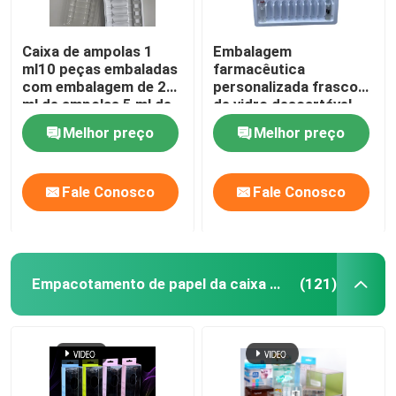
Caixa de ampolas 1
Embalagem
ml10 peças embaladas
farmacêutica
com embalagem de 2
personalizada frasco
ml de ampolas 5 ml de
de vidro descartável
ampolas 10 ml de
frasco de plástico
Melhor preço
Melhor preço
ampolas
médico frasco de
ampola frasco de vidro
Fale Conosco
Fale Conosco
Empacotamento de papel da caixa de presente
(121)