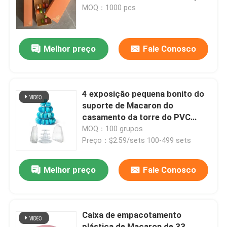
de cartão branco Caixa de
MOQ：1000 pcs
macarrão de chocolate
Sobre nós
Melhor preço
Fale Conosco
Visita à fábrica
Controle de qualidade
4 exposição pequena bonito do
suporte de Macaron do
casamento da torre do PVC
Contacte-nos
0.8mm Macaron da série
MOQ：100 grupos
Preço：$2.59/sets 100-499 sets
Notícias
Melhor preço
Fale Conosco
Casos
Caixa de empacotamento
EPS espuma de EPP
plástica de Macaron de 33