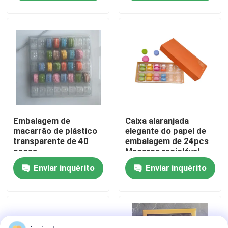
embalagem
Sobre nós
Visita à fábrica
Controle de qualidade
Embalagem de
Caixa alaranjada
Contacte-nos
macarrão de plástico
elegante do papel de
transparente de 40
embalagem de 24pcs
peças
Macaron reciclável
Notícias
com interno plástico
Enviar inquérito
Enviar inquérito
Casos
EPS espuma de EPP