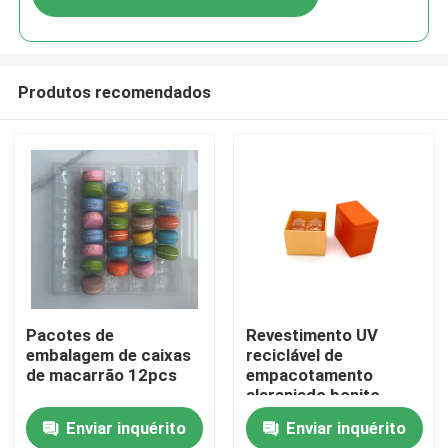
Produtos recomendados
Para casa
Pacotes de
Revestimento UV
embalagem de caixas
reciclável de
de macarrão 12pcs
empacotamento
Produtos
alaranjado bonito
2pcs da caixa de
Enviar inquérito
Enviar inquérito
Macaron do papel de
Vídeos